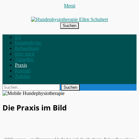
Menü
Hundephysiotherapie Ellen
Bewegung macht Spaß!
Suchen
Schubert
nach:
Facebook
Instagram
Primäres
Zum
ES
Inhalt
Hundephysio
Menü
springen
Behandlung
über mich
Aktuelles
Praxis
Kontakt
Anfahrt
Suchen
Suchen
nach:
Die Praxis im Bild