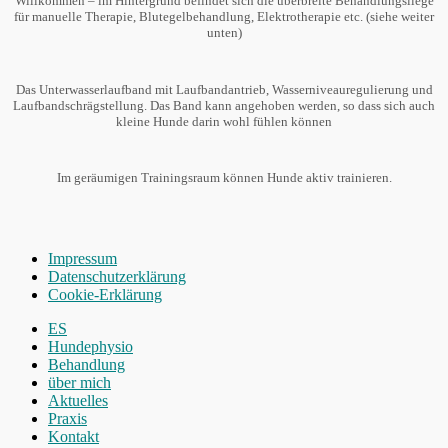
Willkommen – im Hintergrund befindet sich die überbreite Behandlungsliege
für manuelle Therapie, Blutegelbehandlung, Elektrotherapie etc. (siehe weiter
unten)
Das Unterwasserlaufband mit Laufbandantrieb, Wasserniveauregulierung und
Laufbandschrägstellung. Das Band kann angehoben werden, so dass sich auch
kleine Hunde darin wohl fühlen können
Im geräumigen Trainingsraum können Hunde aktiv trainieren.
Impressum
Datenschutzerklärung
Cookie-Erklärung
Nach
ES
oben
Hundephysio
scrollen
Behandlung
über mich
Aktuelles
Praxis
Kontakt