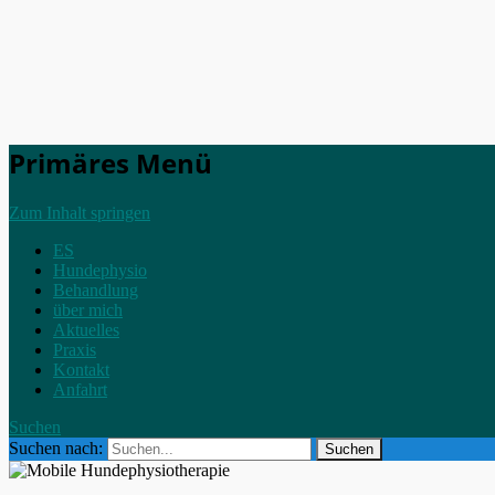
Primäres Menü
Zum Inhalt springen
ES
Hundephysio
Behandlung
über mich
Aktuelles
Praxis
Kontakt
Anfahrt
Suchen
Suchen nach: