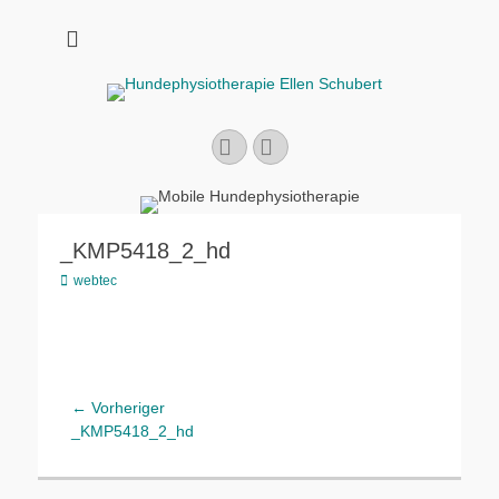
Hundephysiotherap
Bewegung macht Spaß!
Suchen
Ellen Schubert
Facebook
Instagram
nach:
_KMP5418_2_hd
Autor
webtec
Beitragsnavigation
← Vorheriger
Vorheriger
_KMP5418_2_hd
Beitrag: