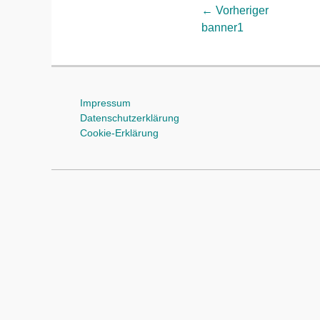
Beitragsnavi
← Vorheriger
Vorheriger
banner1
Beitrag:
Impressum
Datenschutzerklärung
Cookie-Erklärung