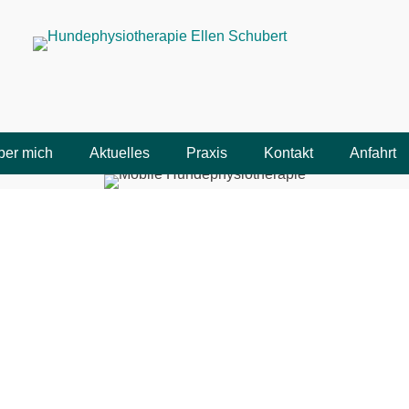
Hundephysiotherapie E
Bewegung macht Spaß!
ber mich
Aktuelles
Praxis
Kontakt
Anfahrt