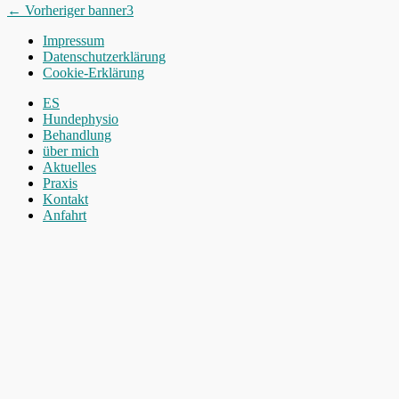
Beitragsnavigation
Vorheriger
← Vorheriger
banner3
Beitrag:
Impressum
Datenschutzerklärung
Cookie-Erklärung
Nach
ES
oben
Hundephysio
scrollen
Behandlung
über mich
Aktuelles
Praxis
Kontakt
Anfahrt