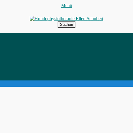
Menü
Hundephysiotherapie Ellen Schube
Bewegung macht Spaß!
Suchen
nach:
Facebook
Instagram