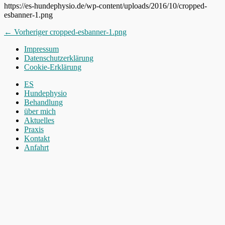
https://es-hundephysio.de/wp-content/uploads/2016/10/cropped-
esbanner-1.png
Beitragsnavigation
Vorheriger
← Vorheriger
cropped-esbanner-1.png
Beitrag:
Impressum
Datenschutzerklärung
Cookie-Erklärung
Nach
ES
oben
Hundephysio
scrollen
Behandlung
über mich
Aktuelles
Praxis
Kontakt
Anfahrt