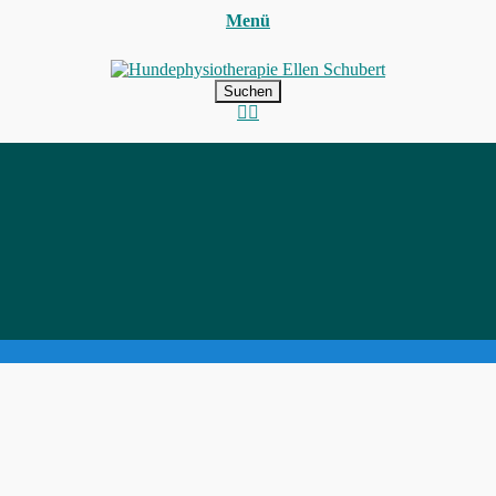
Menü
Hundephysiotherapie Ellen Schube
Bewegung macht Spaß!
Suchen
nach:
Facebook
Instagram