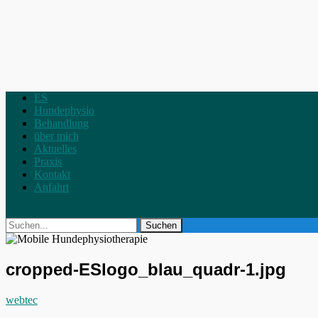
Primäres
Zum
ES
Inhalt
Hundephysio
Menü
springen
Behandlung
über mich
Aktuelles
Praxis
Kontakt
Anfahrt
Suchen
Suchen
nach:
cropped-ESlogo_blau_quadr-1.jpg
Autor
webtec