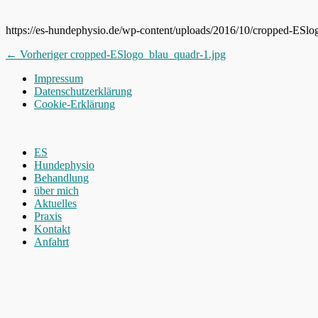
https://es-hundephysio.de/wp-content/uploads/2016/10/cropped-ESlo
Beitragsnavigation
Vorheriger
← Vorheriger
cropped-ESlogo_blau_quadr-1.jpg
Beitrag:
Impressum
Datenschutzerklärung
Cookie-Erklärung
Nach
oben
ES
scrollen
Hundephysio
Behandlung
über mich
Aktuelles
Praxis
Kontakt
Anfahrt