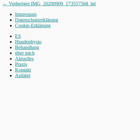
Beitragsnavigation
Vorheriger
← Vorheriger
IMG_20200909_173557568_hd
Beitrag:
Impressum
Datenschutzerklärung
Cookie-Erklärung
Nach
ES
oben
Hundephysio
scrollen
Behandlung
über mich
Aktuelles
Praxis
Kontakt
Anfahrt